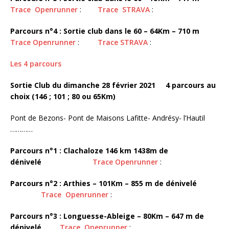
Trace Openrunner
:
Trace STRAVA
:
Parcours n°4 : Sortie club dans le 60 – 64Km – 710 m
Trace Openrunner
:
Trace STRAVA
:
Les 4 parcours
Sortie Club du dimanche 28 février 2021 4 parcours au
choix (146 ; 101 ; 80 ou 65Km)
Pont de Bezons- Pont de Maisons Lafitte- Andrésy- l’Hautil
…………
Parcours n°1 : Clachaloze 146 km 1438m de
dénivelé
Trace Openrunner
:
Parcours n°2 : Arthies – 101Km – 855 m de dénivelé
Trace Openrunner
:
Parcours n°3 : Longuesse-Ableige – 80Km – 647 m de
dénivelé
Trace Openrunner
: