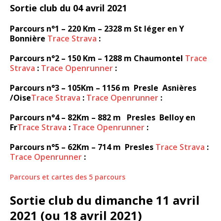
Sortie club du 04 avril 2021
Parcours n°1 – 220 Km – 2328 m St léger en Y
Bonnière
Trace Strava
:
Parcours n°2 – 150 Km – 1288 m Chaumontel
Trace
Strava
:
Trace Openrunner
:
Parcours n°3 – 105Km – 1156 m Presle Asnières
/Oise
Trace Strava
:
Trace Openrunner
:
Parcours n°4 – 82Km – 882 m Presles Belloy en
Fr
Trace Strava
:
Trace Openrunner
:
Parcours n°5 – 62Km – 714 m Presles
Trace Strava
:
Trace Openrunner
:
Parcours et cartes des 5 parcours
Sortie club du dimanche 11 avril
2021 (ou 18 avril 2021)