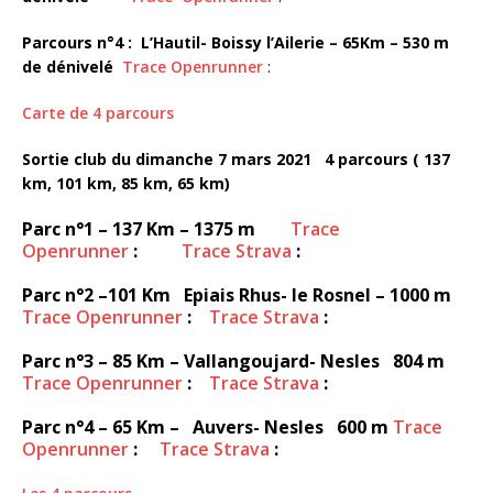
Parcours n°4 : L’Hautil- Boissy l’Ailerie – 65Km – 530 m
de dénivelé
Trace Openrunner
:
Carte de 4 parcours
Sortie club du dimanche 7 mars 2021 4 parcours ( 137
km, 101 km, 85 km, 65 km)
Parc n°1 – 137 Km – 1375 m
Trace
Openrunner
:
Trace Strava
:
Parc n°2 –101 Km Epiais Rhus- le Rosnel – 1000 m
Trace Openrunner
:
Trace Strava
:
Parc n°3 – 85 Km – Vallangoujard- Nesles 804 m
Trace Openrunner
:
Trace Strava
:
Parc n°4 – 65 Km – Auvers- Nesles 600 m
Trace
Openrunner
:
Trace Strava
: