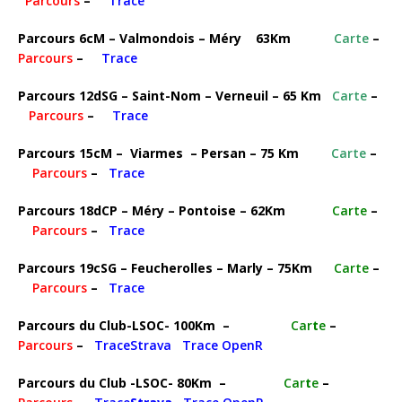
Parcours
–
Trace
Parcours 6cM – Valmondois – Méry 63Km
Carte
–
Parcours
–
Trace
Parcours 12dSG – Saint-Nom – Verneuil – 65 Km
Carte
–
Parcours
–
Trace
Parcours 15cM – Viarmes – Persan – 75 Km
Carte
–
Parcours
–
Trace
Parcours 18dCP – Méry – Pontoise – 62Km
Carte
–
Parcours
–
Trace
Parcours 19cSG – Feucherolles – Marly – 75Km
Carte
–
Parcours
–
Trace
Parcours du Club-LSOC- 100Km –
Car
t
e
–
Parcours
–
TraceStrava
Trace OpenR
Parcours du Club -LSOC- 80Km –
Car
t
e
–