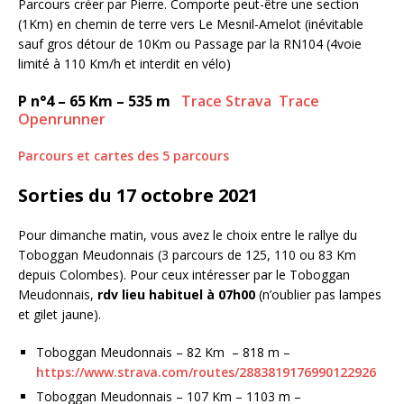
Parcours créer par Pierre. Comporte peut-être une section
(1Km) en chemin de terre vers Le Mesnil-Amelot (inévitable
sauf gros détour de 10Km ou Passage par la RN104 (4voie
limité à 110 Km/h et interdit en vélo)
P n°4 – 65 Km – 535 m
Trace Strava
Trace
Openrunner
Parcours et cartes des 5 parcours
Sorties du 17 octobre 2021
Pour dimanche matin, vous avez le choix entre le rallye du
Toboggan Meudonnais (3 parcours de 125, 110 ou 83 Km
depuis Colombes). Pour ceux intéresser par le Toboggan
Meudonnais,
rdv lieu habituel à 07h00
(n’oublier pas lampes
et gilet jaune).
Toboggan Meudonnais – 82 Km – 818 m –
https://www.strava.com/routes/2883819176990122926
Toboggan Meudonnais – 107 Km – 1103 m –