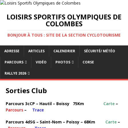
LOISIRS SPORTIFS OLYMPIQUES DE
COLOMBES
BONJOUR À TOUS : SITE DE LA SECTION CYCLOTOURISME
ADRESSE
ARTICLES
CALENDRIER
SÉCURITÉ/ MÉTÉO
PARCOURS
VIDÉO
PHOTOS
CORSE
RALLYE 2026
Sorties Club
Parcours 3cCP – Hautil – Boissy 75Km
Carte
–
Parcours
–
Trace
Parcours 4dSG – Saint-Nom – Poissy – 68Km
Carte
–