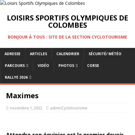
LOISIRS SPORTIFS OLYMPIQUES DE
COLOMBES
BONJOUR À TOUS : SITE DE LA SECTION CYCLOTOURISME
ADRESSE
ARTICLES
CALENDRIER
SÉCURITÉ/ MÉTÉO
PARCOURS
VIDÉO
PHOTOS
CORSE
RALLYE 2026
Maximes
novembre 1, 2022
adminCyclotourisme
Attendre son équipier est le premier devoir.