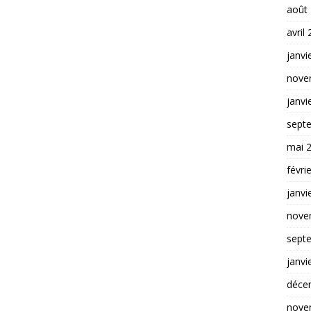
août
avril
janvi
nove
janvi
sept
mai 
févri
janvi
nove
sept
janvi
déce
nove