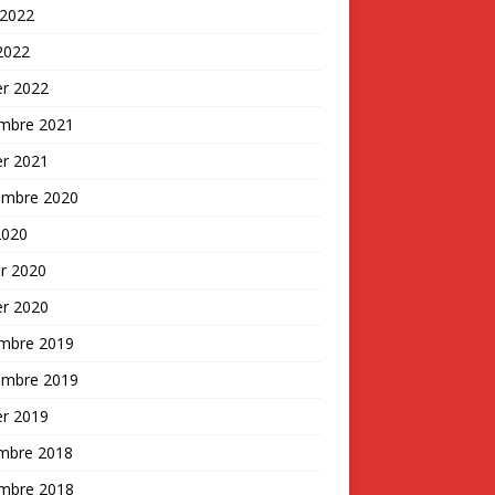
 2022
 2022
er 2022
mbre 2021
er 2021
embre 2020
2020
er 2020
er 2020
mbre 2019
embre 2019
er 2019
mbre 2018
mbre 2018