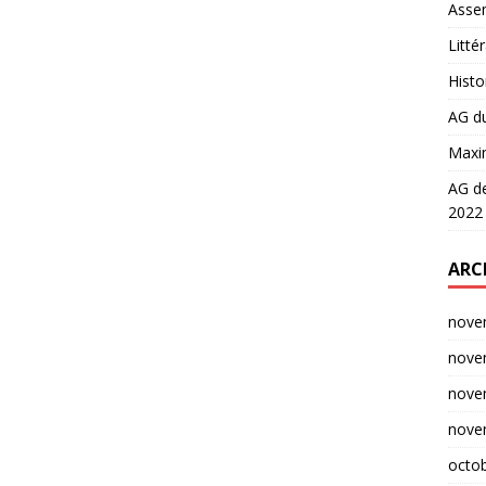
Asse
Litté
Histo
AG d
Maxi
AG de
2022
ARC
nove
nove
nove
nove
octo